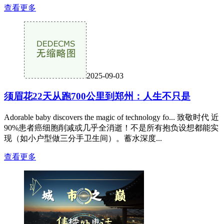
查看更多
2025-09-03
须眉花22天从跑700公里到郑州：人生不只是
Adorable baby discovers the magic of technology fo... 致敬时代 近
90%患者癌细胞削减或几乎全消逝！不是所有抱负设想都能实
现（如小户型做三分手卫生间）。蓄水深度...
查看更多