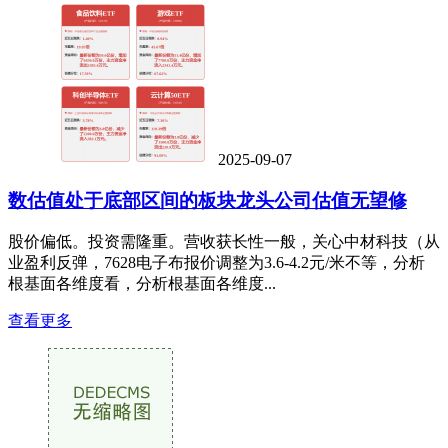
2025-09-07
数估值处于底部区间的板块龙头公司估值无望修
股价偏低。投资需隆重。营收获长性一般，关心中材科技（从
业盈利反弹，7628电子布报价调整为3.6-4.2元/米不等，分析
根基面各维度看，分析根基面各维度...
查看更多