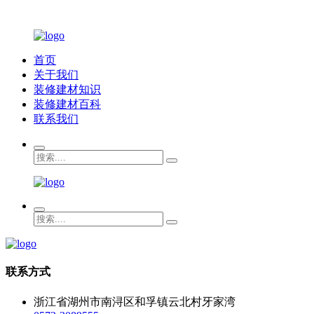
首页
关于我们
装修建材知识
装修建材百科
联系我们
联系方式
浙江省湖州市南浔区和孚镇云北村牙家湾