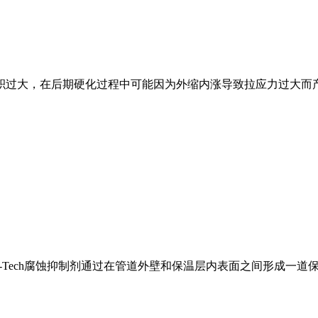
过大，在后期硬化过程中可能因为外缩内涨导致拉应力过大而产生
Tech腐蚀抑制剂通过在管道外壁和保温层内表面之间形成一道保