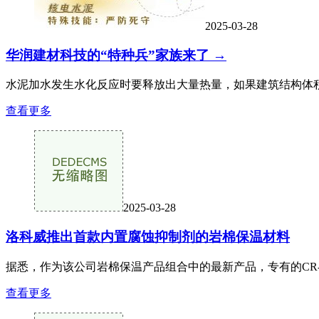
2025-03-28
华润建材科技的“特种兵”家族来了 →
水泥加水发生水化反应时要释放出大量热量，如果建筑结构体积
查看更多
2025-03-28
洛科威推出首款内置腐蚀抑制剂的岩棉保温材料
据悉，作为该公司岩棉保温产品组合中的最新产品，专有的CR-
查看更多