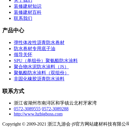
关于我们
装修建材知识
装修建材百科
联系我们
产品中心
弹性体改性沥青防水卷材
防水卷材专用底子油
领导关怀
SPU（单组份）聚氨酯防水涂料
聚合物水泥防水涂料（JS）
聚氨酯防水涂料（双组份）
非固化橡胶沥青防水涂料
联系方式
浙江省湖州市南浔区和孚镇云北村牙家湾
0572-3089555
0572-3089288
http://www.hzbigboss.com
Copyright © 2009-2021 浙江九游会·j9官方网站建材科技有