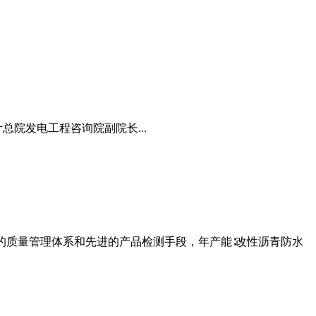
院发电工程咨询院副院长...
的质量管理体系和先进的产品检测手段，年产能∶改性沥青防水