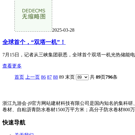
2025-03-28
全球首个，“双塔一机”！
7月15日，记者从三峡集团获悉，全球首个双塔一机光热储能电
查看更多
首页
上一页
86
87
88
89 末页
共
89
页
796
条
浙江九游会·j9官方网站建材科技有限公司是国内知名的集科
卷材、自粘沥青防水卷材1500万平方米；高分子防水卷材800
快速导航