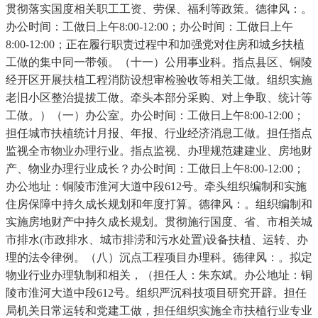
贯彻落实国度相关职工工资、劳保、福利等政策。德律风：。
办公时间：工做日上午8:00-12:00；办公时间：工做日上午
8:00-12:00；正在履行职责过程中和加强党对住房和城乡扶植
工做的集中同一带领。（十一）公用事业科。指点县区、铜陵
经开区开展扶植工程消防设想审检验收等相关工做。组织实施
老旧小区整治提拔工做。牵头本部分采购、对上争取、统计等
工做。）（一）办公室。办公时间：工做日上午8:00-12:00；
担任城市扶植统计月报、年报、行业经济消息工做。担任指点
监视全市物业办理行业。指点监视、办理规范建建业、房地财
产、物业办理行业成长？办公时间：工做日上午8:00-12:00；
办公地址：铜陵市淮河大道中段612号。牵头组织编制和实施
住房保障中持久成长规划和年度打算。德律风：。组织编制和
实施房地财产中持久成长规划。贯彻施行国度、省、市相关城
市排水(市政排水、城市排涝和污水处置)设备扶植、运转、办
理的法令律例。（八）沉点工程项目办理科。德律风：。拟定
物业行业办理轨制和相关，（担任人：朱东斌。办公地址：铜
陵市淮河大道中段612号。组织严沉科技项目研究开辟。担任
局机关日常运转和党建工做，担任组织实施全市扶植行业专业