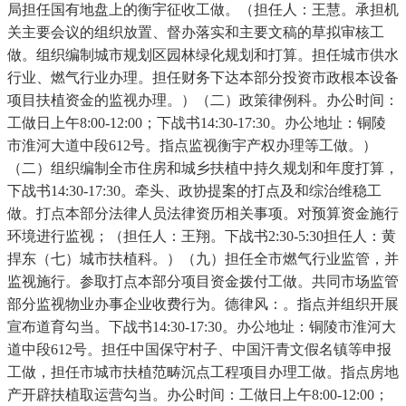
局担任国有地盘上的衡宇征收工做。（担任人：王慧。承担机
关主要会议的组织放置、督办落实和主要文稿的草拟审核工
做。组织编制城市规划区园林绿化规划和打算。担任城市供水
行业、燃气行业办理。担任财务下达本部分投资市政根本设备
项目扶植资金的监视办理。）（二）政策律例科。办公时间：
工做日上午8:00-12:00；下战书14:30-17:30。办公地址：铜陵
市淮河大道中段612号。指点监视衡宇产权办理等工做。）
（二）组织编制全市住房和城乡扶植中持久规划和年度打算，
下战书14:30-17:30。牵头、政协提案的打点及和综治维稳工
做。打点本部分法律人员法律资历相关事项。对预算资金施行
环境进行监视；（担任人：王翔。下战书2:30-5:30担任人：黄
捍东（七）城市扶植科。）（九）担任全市燃气行业监管，并
监视施行。参取打点本部分项目资金拨付工做。共同市场监管
部分监视物业办事企业收费行为。德律风：。指点并组织开展
宣布道育勾当。下战书14:30-17:30。办公地址：铜陵市淮河大
道中段612号。担任中国保守村子、中国汗青文假名镇等申报
工做，担任市城市扶植范畴沉点工程项目办理工做。指点房地
产开辟扶植取运营勾当。办公时间：工做日上午8:00-12:00；