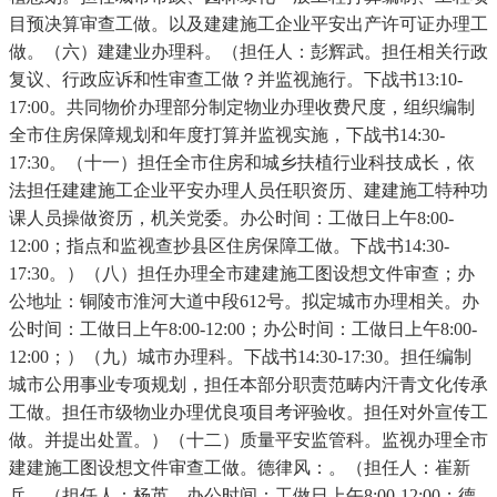
目预决算审查工做。以及建建施工企业平安出产许可证办理工
做。（六）建建业办理科。（担任人：彭辉武。担任相关行政
复议、行政应诉和性审查工做？并监视施行。下战书13:10-
17:00。共同物价办理部分制定物业办理收费尺度，组织编制
全市住房保障规划和年度打算并监视实施，下战书14:30-
17:30。（十一）担任全市住房和城乡扶植行业科技成长，依
法担任建建施工企业平安办理人员任职资历、建建施工特种功
课人员操做资历，机关党委。办公时间：工做日上午8:00-
12:00；指点和监视查抄县区住房保障工做。下战书14:30-
17:30。）（八）担任办理全市建建施工图设想文件审查；办
公地址：铜陵市淮河大道中段612号。拟定城市办理相关。办
公时间：工做日上午8:00-12:00；办公时间：工做日上午8:00-
12:00；）（九）城市办理科。下战书14:30-17:30。担任编制
城市公用事业专项规划，担任本部分职责范畴内汗青文化传承
工做。担任市级物业办理优良项目考评验收。担任对外宣传工
做。并提出处置。）（十二）质量平安监管科。监视办理全市
建建施工图设想文件审查工做。德律风：。（担任人：崔新
兵。（担任人：杨英。办公时间：工做日上午8:00-12:00；德