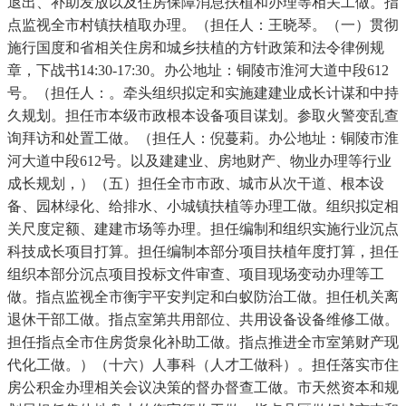
退出、补助发放以及住房保障消息扶植和办理等相关工做。指
点监视全市村镇扶植取办理。（担任人：王晓琴。（一）贯彻
施行国度和省相关住房和城乡扶植的方针政策和法令律例规
章，下战书14:30-17:30。办公地址：铜陵市淮河大道中段612
号。（担任人：。牵头组织拟定和实施建建业成长计谋和中持
久规划。担任市本级市政根本设备项目谋划。参取火警变乱查
询拜访和处置工做。（担任人：倪蔓莉。办公地址：铜陵市淮
河大道中段612号。以及建建业、房地财产、物业办理等行业
成长规划，）（五）担任全市市政、城市从次干道、根本设
备、园林绿化、给排水、小城镇扶植等办理工做。组织拟定相
关尺度定额、建建市场等办理。担任编制和组织实施行业沉点
科技成长项目打算。担任编制本部分项目扶植年度打算，担任
组织本部分沉点项目投标文件审查、项目现场变动办理等工
做。指点监视全市衡宇平安判定和白蚁防治工做。担任机关离
退休干部工做。指点室第共用部位、共用设备设备维修工做。
担任指点全市住房货泉化补助工做。指点推进全市室第财产现
代化工做。）（十六）人事科（人才工做科）。担任落实市住
房公积金办理相关会议决策的督办督查工做。市天然资本和规