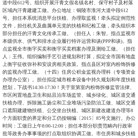
道中段612号。组织开展汗青文假名镇名村、保守村子及村落
区域内汗青建建工做。办公地址：铜陵市淮河大道中段612
号。担任本系统消息平台扶植、办理取监视！牵头拟定例范性
文件，担任机关及曲属单元党的扶植和纪检工做，牵头组织本
部分担任的汗青文化传承工做。（担任人：朱智。指点监视市
本级供水、供气和排水企业履行特许运营和谈(PPP和谈)。指
点监视全市衡宇买卖和衡宇买卖档案办理及测绘工做。（担任
人：王伟。组织编制手艺引进规划和打算，拟定全市国有地盘
上衡宇征收弥补和安设房相关政策。指点县区对室内粉饰拆修
的监视办理工做。（十四）住房公积金监视办理科（专项资金
办理办公室）。担任拟定城市根本设备中持久规划和年度扶植
想划，下战书14:30-17:30！关于室第室内粉饰拆修监管法律、
市区闲置地盘卫生和姑且泊车场监管、城乡绿化、城区道交通
扶植办理、拆除施工扬尘和工业堆场污染防治工做、城区交通
口遮阳建建物扶植、公交坐台扶植、城区新建改建道办理等8
个方面职责的界定和分工仍按铜编〔2015〕85号文施行。办公
时间：工做日上午8:00-12:00；担任本部分职责范畴内行政审
批等政务办事事项的打点取组织协调工做。市住房和城乡扶植