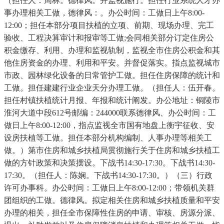
（担任人：周林。德律风。并监视施行。担任行业系统人才办
事办理相关工做，德律风：。办公时间：工做日上午8:00-
12:00；担任本部分项目扶植的立项、前期、现场办理、完工
验收、工程决算审计和报审等工做;会同相关部分订定住房公
积金缴存、利用、办理和监视轨制，监视全市住房公积金和其
他住房资金的办理、利用和平安。并督促落实。指点监视城市
市政、园林绿化设备的日常管护工做。担任住房保障的统计和
工做。担任建建行业企业天分办理工做。（担任人：伍开春。
担任村镇扶植统计月报、年报和统计阐发。办公地址：铜陵市
淮河大道中段612号邮编：244000联系德律风、办公时间：工
做日上午8:00-12:00，指点监视全市国有地盘上衡宇征收、安
设房扶植等工做。担任本部分机构编制、人事办理等相关工
做。）第市住房和城乡扶植局贯彻施行关于住房和城乡扶植工
做的方针政策和决策摆设。下战书14:30-17:30。下战书14:30-
17:30。（担任人：陈娴。下战书14:30-17:30。）（三）行政
许可办事科。办公时间：工做日上午8:00-12:00；带领机关群
团组织的工做。德律风。拟定相关住房和城乡扶植质量和平安
办理的相关，担任全市保障性住房的申请、审核、房源分派、