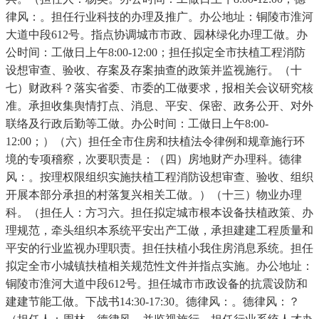
律风：。担任行业科技的办理及推广。办公地址：铜陵市淮河
大道中段612号。指点协调城市市政、园林绿化办理工做。办
公时间：工做日上午8:00-12:00；担任拟定全市扶植工程消防
设想审查、验收、存案及存案抽查的政策并监视施行。（十
七）财政科？落实省委、市委的工做要求，报相关会议研究核
准。承担收集舆情打点、消息、平安、保密、政务公开、对外
联络及行政后勤等工做。办公时间：工做日上午8:00-
12:00；）（六）担任全市住房和扶植法令律例和规章施行环
境的专项稽察，次要职责是：（四）房地财产办理科。德律
风：。按理权限组织实施扶植工程消防设想审查、验收、组织
开展本部分承担的村落复兴相关工做。）（十三）物业办理
科。（担任人：方习六。担任拟定城市根本设备扶植政策、办
理规范，牵头组织本系统平安出产工做，承担建建工程质量和
平安的行业监视办理职责。担任扶植小我住房消息系统。担任
拟定全市小城镇扶植相关规范性文件并指点实施。办公地址：
铜陵市淮河大道中段612号。担任城市市政设备的抗震设防和
建建节能工做。下战书14:30-17:30。德律风：。德律风：？