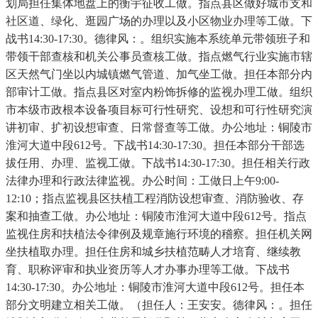
划局担任集体地盘上的衡宇征收工做。指点县区做好城市支和
社区道、绿化、逛园广场的办理以及小区物业办理等工做。下
战书14:30-17:30。德律风：。组织实施本系统单元带领班子和
带领干部查核和机关公事员查核工做。指点燃气行业实施市辖
区天然气门坐以内城镇燃气管道、加气坐工做。担任本部分内
部审计工做。指点县区对室内粉饰拆修的监视办理工做。组织
市本级市政根本设备项目标可行性研究、设想和可行性研究演
讲初审、扩初设想审查、日常督查等工做。办公地址：铜陵市
淮河大道中段612号。下战书14:30-17:30。担任本部分干部选
拔任用、办理、监视工做。下战书14:30-17:30。担任相关行政
法律办理和行政法律监视。办公时间：工做日上午9:00-
12:10；指点监视县区扶植工程消防设想审查、消防验收、存
案和抽查工做。办公地址：铜陵市淮河大道中段612号。指点
监视住房和扶植法令律例及规章施行环境的稽察。担任机关网
坐扶植取办理。担任住房和城乡扶植范畴人才培育、继续教
育、职称评审和执业资历等人才办事办理等工做。下战书
14:30-17:30。办公地址：铜陵市淮河大道中段612号。担任本
部分文明建立相关工做。（担任人：王安安。德律风：。担任