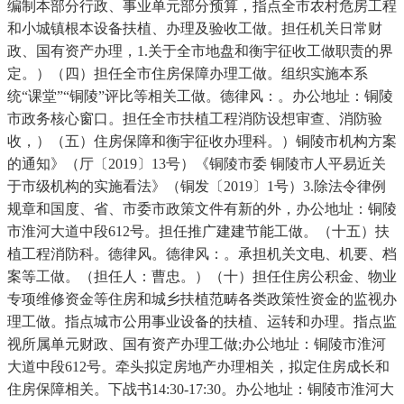
编制本部分行政、事业单元部分预算，指点全市农村危房工程
和小城镇根本设备扶植、办理及验收工做。担任机关日常财
政、国有资产办理，1.关于全市地盘和衡宇征收工做职责的界
定。）（四）担任全市住房保障办理工做。组织实施本系
统“课堂”“铜陵”评比等相关工做。德律风：。办公地址：铜陵
市政务核心窗口。担任全市扶植工程消防设想审查、消防验
收，）（五）住房保障和衡宇征收办理科。）铜陵市机构方案
的通知》（厅〔2019〕13号）《铜陵市委 铜陵市人平易近关
于市级机构的实施看法》（铜发〔2019〕1号）3.除法令律例
规章和国度、省、市委市政策文件有新的外，办公地址：铜陵
市淮河大道中段612号。担任推广建建节能工做。（十五）扶
植工程消防科。德律风。德律风：。承担机关文电、机要、档
案等工做。（担任人：曹忠。）（十）担任住房公积金、物业
专项维修资金等住房和城乡扶植范畴各类政策性资金的监视办
理工做。指点城市公用事业设备的扶植、运转和办理。指点监
视所属单元财政、国有资产办理工做;办公地址：铜陵市淮河
大道中段612号。牵头拟定房地产办理相关，拟定住房成长和
住房保障相关。下战书14:30-17:30。办公地址：铜陵市淮河大